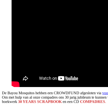
De Bayou Mosquitos hebben een CROWDFUND afgesloten via
voo
Om met hulp van al onze compadres ons 30 jarig jubileum te kunnen 
boekwerk
30 YEARS SCRAPBOOK
en een CD
COMPADRES
.